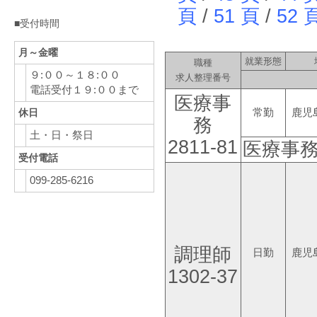
頁
/
51 頁
/
52 
■受付時間
月～金曜
就業形態
職種
９:００～１８:００
求人整理番号
電話受付１９:００まで
医療事
常勤
鹿児
休日
務
土・日・祭日
2811-81
医療事
受付電話
099-285-6216
調理師
日勤
鹿児
1302-37