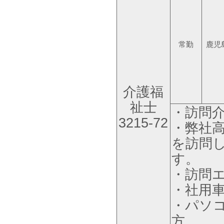
常勤
鹿児
介護福
祉士
・訪問
3215-72
・弊社
を訪問
す。
・訪問
・社用車
・パソコ
方。