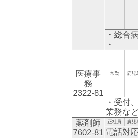
・総合
・
医療事
常勤
鹿児
務
2322-81
・受付
業務な
薬剤師
正社員
鹿児
電話対
7602-81