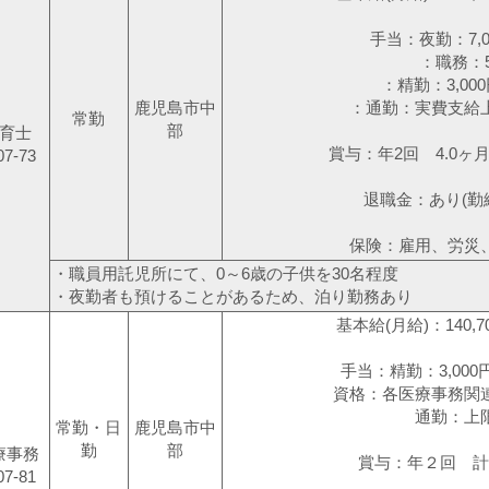
手当：夜勤：7,
：職務：5,
：精勤：3,000円
鹿児島市中
：通勤：実費支給上限1
常勤
部
育士
賞与：年2回 4.0ヶ
07-73
退職金：あり(勤
保険：雇用、労災
・職員用託児所にて、0～6歳の子供を30名程度
・夜勤者も預けることがあるため、泊り勤務あり
基本給(月給)：140,70
手当：精勤：3,000
資格：各医療事務関連
通勤：上限10
常勤・日
鹿児島市中
勤
部
療事務
賞与：年２回 計4
07-81