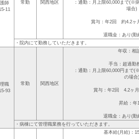
常勤
関西地区
：通勤：月上限60,000まで(※病
護師
場合)
15-11
賞与：年2回 約4.2ヶ
退職金：あり(勤
・院内にて勤務していただきます。
年収：相
手当：超過勤
：通勤：月上限60,000円まで(※
の場合
常勤
関西地区
理職
賞与：年2回 4.2ヶ
15-93
昇給：年
退職金：あり(勤
・病棟にて管理職業務を行っていただきます。
基本給(月給)：15