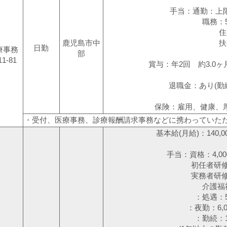
手当：通勤：上限2
職務：5,0
住
鹿児島市中
扶
日勤
療事務
部
11-81
賞与：年2回 約3.0ヶ
退職金：あり(勤
保険：雇用、健康、
・受付、医療事務、診療報酬請求事務などに携わっていた
基本給(月給)：140,00
手当：資格：4,000
初任者研修修了者
実務者研修修了者
介護福祉士：8
：処遇：5,
：夜勤：6,0
：勤続：1,