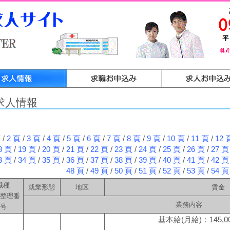
求人情報
頁
/
2 頁
/
3 頁
/
4 頁
/
5 頁
/
6 頁
/
7 頁
/
8 頁
/
9 頁
/
10 頁
/
11 頁
/
12 
8 頁
/
19 頁
/
20 頁
/
21 頁
/
22 頁
/
23 頁
/
24 頁
/
25 頁
/
26 頁
/
27 頁
3 頁
/
34 頁
/
35 頁
/
36 頁
/
37 頁
/
38 頁
/
39 頁
/
40 頁
/
41 頁
/
42 頁
48 頁
/
49 頁
/
50 頁
/
51 頁
/
52 頁
/
53 頁
/
54 頁
職種
就業形態
地区
賃金
整理番
業務内容
号
基本給(月給)：145,00