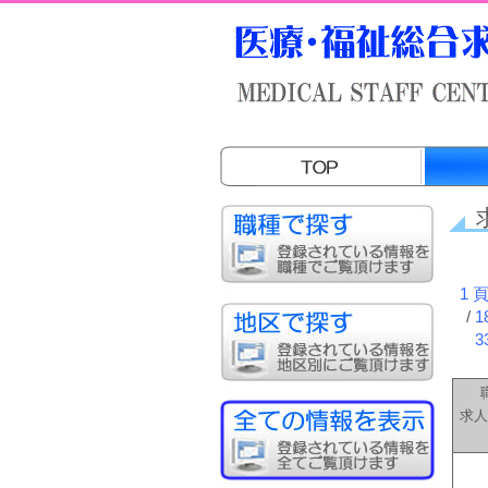
1 
/
1
3
求人