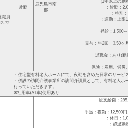
(1年以上の勤務者に
鹿児島市南
常勤
：皆勤：2,0
部
：特別：
護職員
：通勤：上限10,
13-72
昇給：1,500～
賞与：年2回 3.50ヶ
退職金：あり(勤
保険：雇用、労災
・住宅型有料老人ホームにて、夜勤を含めた日常のサービ
・併設の訪問介護事業所の訪問介護員として、有料老人ホ
行っていただきます。
※社用車(AT車)使用あり
総支給額：285,
手当：夜勤：12,500円
：休日：1,0
：超過勤務