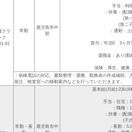
手当：時
：扶養：(配偶者)
(第一子)7
(第二子以降)
鹿児島市中
常勤
：通勤：上限9
護クラ
部
ーク
賞与：年2回 3ヶ月
01-81
退職金：あり(勤
保険：厚生、健康
・病棟電話の対応、書類整理・運搬、勤務表の作成補助、
発注、検査室への移動案内などを行っていただきます。
基本給(月給):230,00
手当：住宅：10
：職種：15,
：扶養：(配偶者)
(子)5,0
常勤・夜
鹿児島市中
：夜勤：5,0