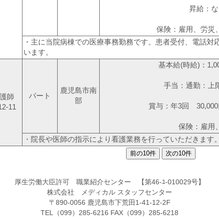
昇給：な
保険：雇用、労災
・主に当院病棟での医療事務勤務です。患者受付、電話対
います。
基本給(時給)：1,00
手当：通勤：上限1
鹿児島市南
パート
護師
部
賞与：年3回 30,00
12-11
保険：雇用
・院長や医師の指示により看護業務を行っていただきます
厚生労働大臣許可 職業紹介センター 【第46-ﾕ-010029号】
株式会社 メディカル スタッフセンター
〒890-0056 鹿児島市下荒田1-41-12-2F
TEL（099）285-6216 FAX（099）285-6218